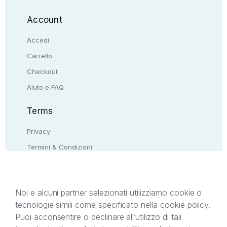
Account
Accedi
Carrello
Checkout
Aiuto e FAQ
Terms
Privacy
Termini & Condizioni
Resi & rimborsi
Contattaci
Noi e alcuni partner selezionati utilizziamo cookie o
tecnologie simili come specificato nella cookie policy.
Il presente sito web è di proprietà di StreetLib S.r.l.
Puoi acconsentire o declinare all’utilizzo di tali
C.F. e P.IVA 05338720963. StreetLib S.r.l. è