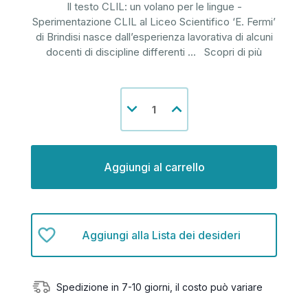
Il testo CLIL: un volano per le lingue -
Sperimentazione CLIL al Liceo Scientifico ‘E. Fermi’
di Brindisi nasce dall’esperienza lavorativa di alcuni
docenti di discipline differenti
...
Scopri di più
Disponibilità
Diminuisci
Aumenta
attuale:
la
la
quantità
quantità
di
di
undefined
undefined
Aggiungi alla Lista dei desideri
Spedizione in 7-10 giorni, il costo può variare