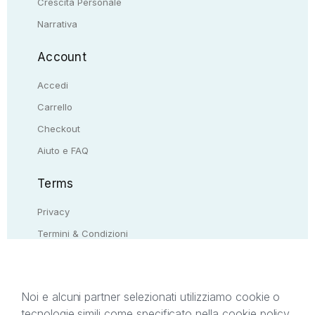
Crescita Personale
Narrativa
Account
Accedi
Carrello
Checkout
Aiuto e FAQ
Terms
Privacy
Termini & Condizioni
Resi & rimborsi
Contattaci
Noi e alcuni partner selezionati utilizziamo cookie o
tecnologie simili come specificato nella cookie policy.