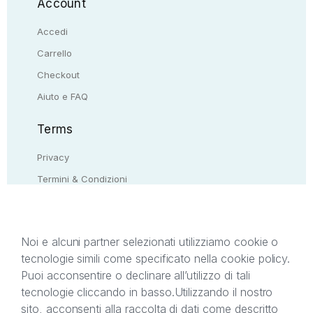
Account
Accedi
Carrello
Checkout
Aiuto e FAQ
Terms
Privacy
Termini & Condizioni
Resi & rimborsi
Contattaci
Noi e alcuni partner selezionati utilizziamo cookie o
tecnologie simili come specificato nella cookie policy.
Il presente sito web è di proprietà di StreetLib S.r.l.
Puoi acconsentire o declinare all’utilizzo di tali
C.F. e P.IVA 05338720963. StreetLib S.r.l. è
tecnologie cliccando in basso.
Utilizzando il nostro
titolare di tutti i diritti di proprietà intellettuale
sito, acconsenti alla raccolta di dati come descritto
afferenti ai marchi, loghi e segni distintivi presenti