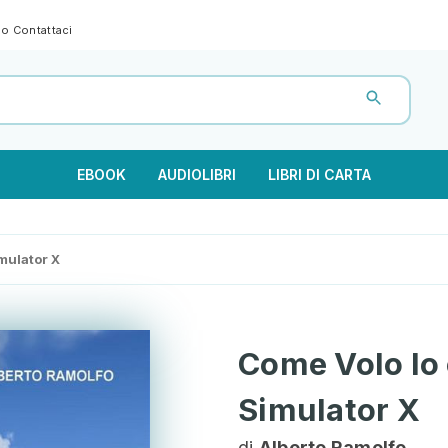
gno
Contattaci
EBOOK
AUDIOLIBRI
LIBRI DI CARTA
mulator X
Come Volo Io 
Simulator X
di
Alberto Ramolfo