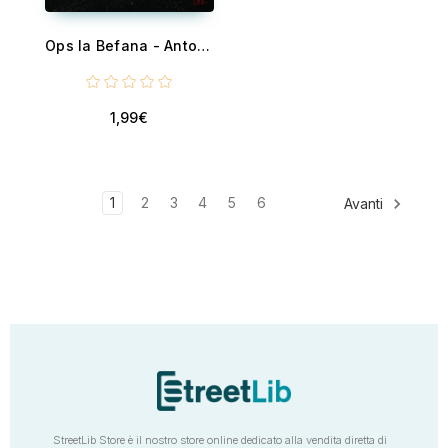
Ops la Befana - Antologia horror
1,99€
1
2
3
4
5
6
Avanti
StreetLib Store è il nostro store online dedicato alla vendita diretta di