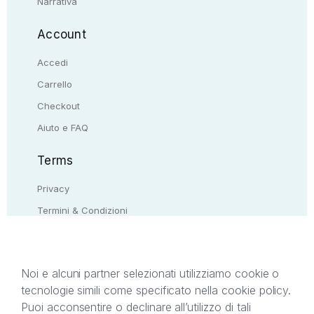
Narrativa
Account
Accedi
Carrello
Checkout
Aiuto e FAQ
Terms
Privacy
Termini & Condizioni
Resi & rimborsi
Contattaci
Noi e alcuni partner selezionati utilizziamo cookie o
tecnologie simili come specificato nella cookie policy.
Il presente sito web è di proprietà di StreetLib S.r.l.
Puoi acconsentire o declinare all’utilizzo di tali