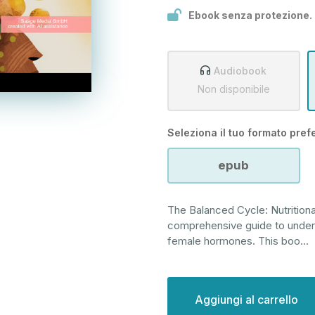
Ebook senza protezione.
Audiobook
Non disponibile
Seleziona il tuo formato prefe
epub
The Balanced Cycle: Nutritiona
comprehensive guide to unders
female hormones. This boo
...
Disponibilità
attuale: