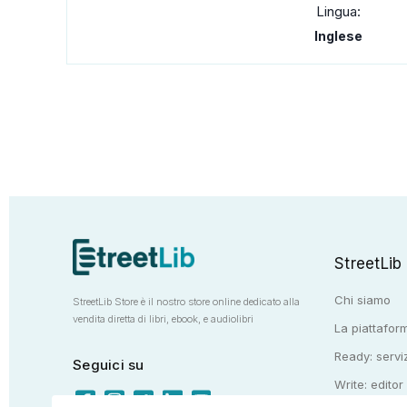
Lingua:
Inglese
StreetLib
Chi siamo
StreetLib Store è il nostro store online dedicato alla
vendita diretta di libri, ebook, e audiolibri
La piattaform
Ready: serviz
Seguici su
Write: editor