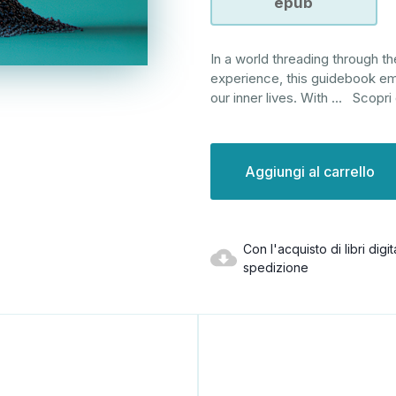
epub
In a world threading through t
experience, this guidebook em
our inner lives. With
...
Scopri 
Disponibilità
attuale:
Con l'acquisto di libri dig
spedizione