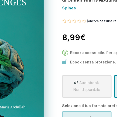
Spines
(Ancora nessuna re
8,99€
Ebook accessibile.
Per a
Ebook senza protezione.
Audiobook
Non disponibile
Seleziona il tuo formato prefe