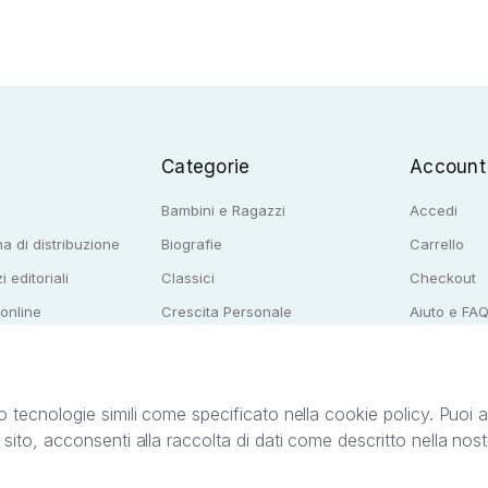
Categorie
Account
Bambini e Ragazzi
Accedi
a di distribuzione
Biografie
Carrello
i editoriali
Classici
Checkout
 online
Crescita Personale
Aiuto e FA
e per librerie
Narrativa
o tecnologie simili come specificato nella cookie policy. Puoi acc
o sito, acconsenti alla raccolta di dati come descritto nella nos
ib S.r.l. C.F. e P.IVA 05338720963. StreetLib S.r.l. è titolare di tutti i diritti di propr
nvita l’utente a prendere visione della privacy policy e delle condizioni relative ai s
Clienti: support@streetlib.com