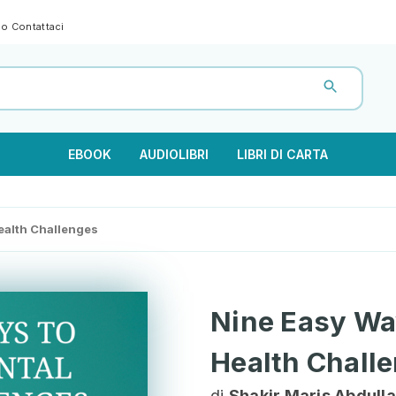
gno
Contattaci
EBOOK
AUDIOLIBRI
LIBRI DI CARTA
ealth Challenges
Nine Easy Wa
Health Chall
di
Shakir Maris Abdull