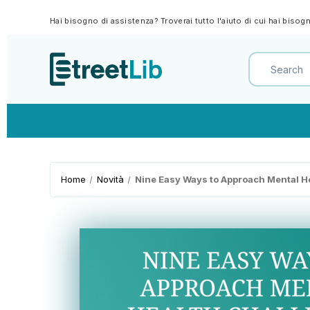
Hai bisogno di assistenza? Troverai tutto l'aiuto di cui hai biso
Home
Novità
Nine Easy Ways to Approach Mental H