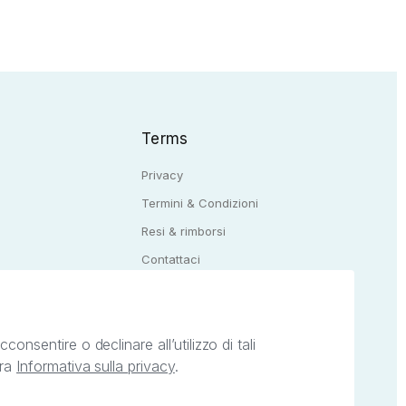
Terms
Privacy
Termini & Condizioni
Resi & rimborsi
Q
Contattaci
onsentire o declinare all’utilizzo di tali
tra
Informativa sulla privacy
.
ietà intellettuale afferenti ai marchi, loghi e
ingoli servizi offerti da StreetLib. Servizio