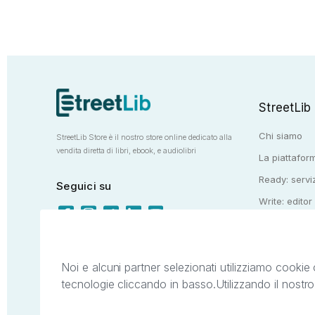
StreetLib
Chi siamo
StreetLib Store è il nostro store online dedicato alla
vendita diretta di libri, ebook, e audiolibri
La piattaform
Ready: serviz
Seguici su
Write: editor
Totem: e-stor
Noi e alcuni partner selezionati utilizziamo cookie 
tecnologie cliccando in basso.
Utilizzando il nostr
Il presente sito web è di proprietà di StreetL
segni distintivi presenti sul sito web. Si i