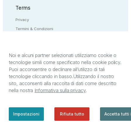
Terms
Privacy
Termini & Condizioni
Resi & rimborsi
Contattaci
Noi e alcuni partner selezionati utilizziamo cookie o
tecnologie simili come specificato nella cookie policy.
Il presente sito web è di proprietà di StreetLib S.r.l.
Puoi acconsentire o declinare all’utilizzo di tali
C.F. e P.IVA 05338720963. StreetLib S.r.l. è
tecnologie cliccando in basso.
Utilizzando il nostro
titolare di tutti i diritti di proprietà intellettuale
sito, acconsenti alla raccolta di dati come descritto
afferenti ai marchi, loghi e segni distintivi presenti
nella nostra
Informativa sulla privacy
.
sul sito web. Si invita l’utente a prendere visione
della privacy policy e delle condizioni relative ai
singoli servizi offerti da StreetLib. Servizio Clienti:
support@streetlib.com
Impostazioni
Rifiuta tutto
Accetta tutti