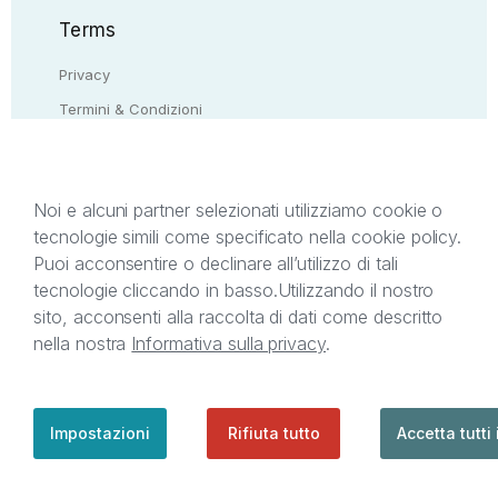
Terms
Privacy
Termini & Condizioni
Resi & rimborsi
Contattaci
Noi e alcuni partner selezionati utilizziamo cookie o
tecnologie simili come specificato nella cookie policy.
Il presente sito web è di proprietà di StreetLib S.r.l.
Puoi acconsentire o declinare all’utilizzo di tali
C.F. e P.IVA 05338720963. StreetLib S.r.l. è
tecnologie cliccando in basso.
Utilizzando il nostro
titolare di tutti i diritti di proprietà intellettuale
sito, acconsenti alla raccolta di dati come descritto
afferenti ai marchi, loghi e segni distintivi presenti
nella nostra
Informativa sulla privacy
.
sul sito web. Si invita l’utente a prendere visione
della privacy policy e delle condizioni relative ai
singoli servizi offerti da StreetLib. Servizio Clienti:
support@streetlib.com
Impostazioni
Rifiuta tutto
Accetta tutti