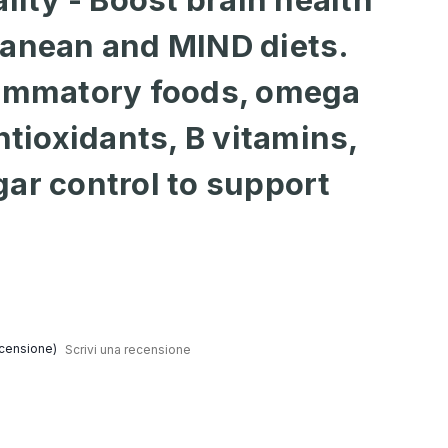
ranean and MIND diets.
lammatory foods, omega
ntioxidants, B vitamins,
ar control to support
censione)
Scrivi una recensione