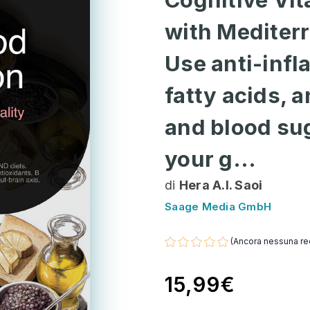
with Mediter
Use anti-inf
fatty acids, a
and blood sug
your g...
di
Hera A.I. Saoi
Saage Media GmbH
(Ancora nessuna re
15,99€