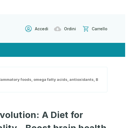
Accedi
Ordini
Carrello
flammatory foods, omega fatty acids, antioxidants, B
volution: A Diet for
lity - Boost brain health