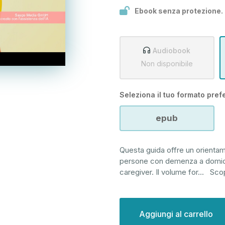
Ebook senza protezione.
Audiobook
Non disponibile
Seleziona il tuo formato prefe
epub
Questa guida offre un orientam
persone con demenza a domicili
caregiver. Il volume for
...
Scop
Disponibilità
attuale: