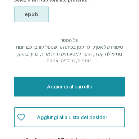
epub
על הספר
סיפורו של אסף, ילד קטן בכיתה ג' שנופל קורבן לבריונות
מתעללת קשה, הופך למסע הישרדות ארוך, כרוך ברגש,
רוחניות, טרגדיה ואהבה.
Disponibilità
attuale:
Aggiungi alla Lista dei desideri