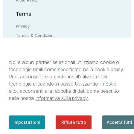
Terms
Privacy
Termini & Condizioni
Resi & rimborsi
Contattaci
Noi e alcuni partner selezionati utilizziamo cookie o
tecnologie simili come specificato nella cookie policy.
Il presente sito web è di proprietà di StreetLib S.r.l.
Puoi acconsentire o declinare all’utilizzo di tali
C.F. e P.IVA 05338720963. StreetLib S.r.l. è
tecnologie cliccando in basso.
Utilizzando il nostro
titolare di tutti i diritti di proprietà intellettuale
sito, acconsenti alla raccolta di dati come descritto
afferenti ai marchi, loghi e segni distintivi presenti
nella nostra
Informativa sulla privacy
.
sul sito web. Si invita l’utente a prendere visione
della privacy policy e delle condizioni relative ai
singoli servizi offerti da StreetLib. Servizio Clienti:
support@streetlib.com
Impostazioni
Rifiuta tutto
Accetta tutti