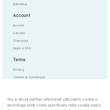
Narrativa
Account
Accedi
Carrello
Checkout
Aiuto e FAQ
Terms
Privacy
Termini & Condizioni
Resi & rimborsi
Contattaci
Noi e alcuni partner selezionati utilizziamo cookie o
tecnologie simili come specificato nella cookie policy.
Il presente sito web è di proprietà di StreetLib S.r.l.