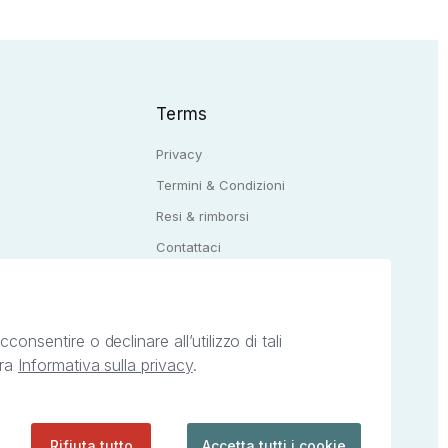
Terms
Privacy
Termini & Condizioni
Resi & rimborsi
Q
Contattaci
onsentire o declinare all’utilizzo di tali
tra
Informativa sulla privacy
.
ietà intellettuale afferenti ai marchi, loghi e
ingoli servizi offerti da StreetLib. Servizio
Rifiuta tutto
Accetta tutti i cookie