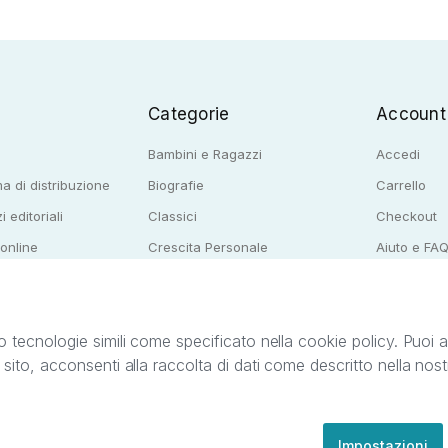
Categorie
Account
Bambini e Ragazzi
Accedi
a di distribuzione
Biografie
Carrello
i editoriali
Classici
Checkout
 online
Crescita Personale
Aiuto e FA
e per librerie
Narrativa
o tecnologie simili come specificato nella cookie policy. Puoi acc
o sito, acconsenti alla raccolta di dati come descritto nella nos
ib S.r.l. C.F. e P.IVA 05338720963. StreetLib S.r.l. è titolare di tutti i diritti di propr
nvita l’utente a prendere visione della privacy policy e delle condizioni relative ai s
Clienti: support@streetlib.com
Impostazioni