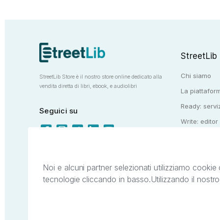
StreetLib
Chi siamo
StreetLib Store è il nostro store online dedicato alla
vendita diretta di libri, ebook, e audiolibri
La piattaform
Ready: serviz
Seguici su
Write: editor
Totem: e-stor
Noi e alcuni partner selezionati utilizziamo cookie 
tecnologie cliccando in basso.
Utilizzando il nostr
Il presente sito web è di proprietà di StreetL
segni distintivi presenti sul sito web. Si i