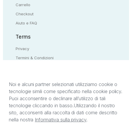
Carrello
Checkout
Aiuto e FAQ
Terms
Privacy
Termini & Condizioni
Resi & rimborsi
Contattaci
Noi e alcuni partner selezionati utilizziamo cookie o
tecnologie simili come specificato nella cookie policy.
Il presente sito web è di proprietà di StreetLib S.r.l.
Puoi acconsentire o declinare all’utilizzo di tali
C.F. e P.IVA 05338720963. StreetLib S.r.l. è
tecnologie cliccando in basso.
Utilizzando il nostro
titolare di tutti i diritti di proprietà intellettuale
sito, acconsenti alla raccolta di dati come descritto
afferenti ai marchi, loghi e segni distintivi presenti
nella nostra
Informativa sulla privacy
.
sul sito web. Si invita l’utente a prendere visione
della privacy policy e delle condizioni relative ai
singoli servizi offerti da StreetLib. Servizio Clienti: