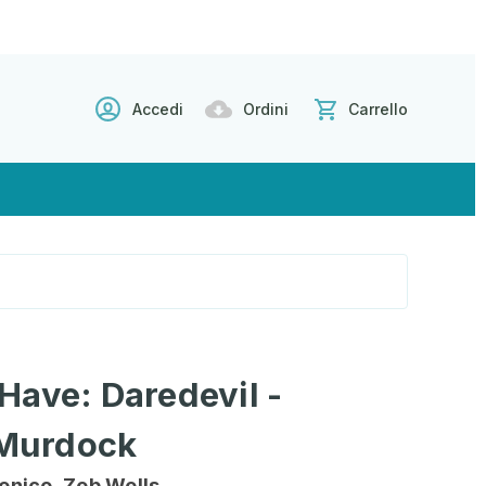
Accedi
Ordini
Carrello
Have: Daredevil -
 Murdock
nico, Zeb Wells