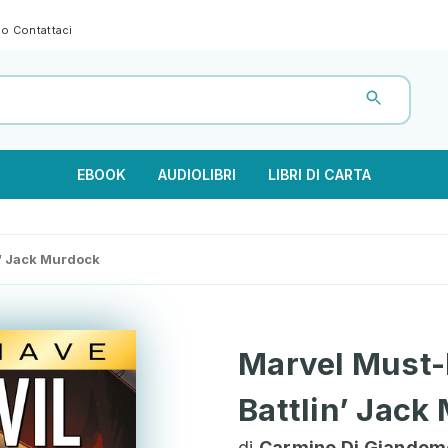
gno
Contattaci
EBOOK
AUDIOLIBRI
LIBRI DI CARTA
n’ Jack Murdock
Marvel Must-
Battlin’ Jack
di
Carmine Di Giandome