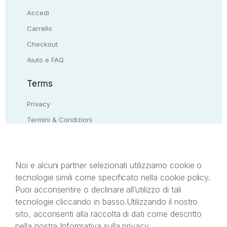
Accedi
Carrello
Checkout
Aiuto e FAQ
Terms
Privacy
Termini & Condizioni
Resi & rimborsi
Contattaci
Noi e alcuni partner selezionati utilizziamo cookie o
tecnologie simili come specificato nella cookie policy.
Il presente sito web è di proprietà di StreetLib S.r.l.
Puoi acconsentire o declinare all’utilizzo di tali
C.F. e P.IVA 05338720963. StreetLib S.r.l. è
tecnologie cliccando in basso.
Utilizzando il nostro
titolare di tutti i diritti di proprietà intellettuale
sito, acconsenti alla raccolta di dati come descritto
afferenti ai marchi, loghi e segni distintivi presenti
nella nostra
Informativa sulla privacy
.
sul sito web. Si invita l’utente a prendere visione