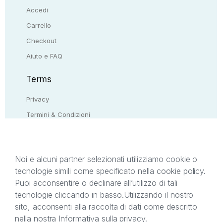
Accedi
Carrello
Checkout
Aiuto e FAQ
Terms
Privacy
Termini & Condizioni
Resi & rimborsi
Contattaci
Noi e alcuni partner selezionati utilizziamo cookie o
tecnologie simili come specificato nella cookie policy.
Il presente sito web è di proprietà di StreetLib S.r.l.
Puoi acconsentire o declinare all’utilizzo di tali
C.F. e P.IVA 05338720963. StreetLib S.r.l. è
tecnologie cliccando in basso.
Utilizzando il nostro
titolare di tutti i diritti di proprietà intellettuale
sito, acconsenti alla raccolta di dati come descritto
afferenti ai marchi, loghi e segni distintivi presenti
nella nostra
Informativa sulla privacy
.
sul sito web. Si invita l’utente a prendere visione