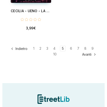
CECILIA - UENO - LA MEMORIA DEL PANDA - VOLUME 3 - CECILIA, LA RAGAZZA DELL'ENERGIA FUCSIA - V3
3,99€
1
2
3
4
5
6
7
8
9
Indietro
10
Avanti