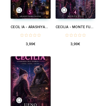
CECIL IA - ARASHIYAMA (KYOTO) - LA MEMORIA DELL'ACQUA - VOLUME 5 - CECILIA, LA RAGAZZA DELL'ENERGIA FUCSIA - V5
CECILIA - MONTE FUJI - LA MEMORIA DEL MONTE FUJI - VOLUME 4 - CECILIA, LA RAGAZZA DELL'ENERGIA FUCSIA . V3
3,99€
3,99€