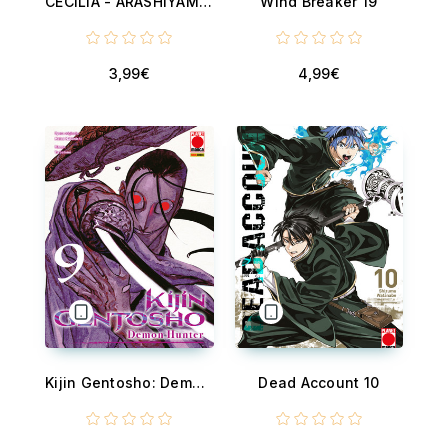
CECILIA - ARASHIYAMA (KYOTO) - THE MEMORY OF WATER - VOLUME 5 - CECILIA, THE GIRL OF FUCHSIA ENERGY - V 5
Wind Breaker 19
3,99€
4,99€
Kijin Gentosho: Demon Hunter 9
Dead Account 10