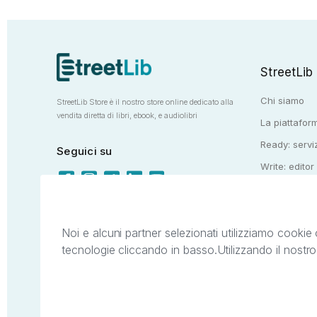
StreetLib
Chi siamo
StreetLib Store è il nostro store online dedicato alla
vendita diretta di libri, ebook, e audiolibri
La piattaform
Ready: serviz
Seguici su
Write: editor
Totem: e-stor
Noi e alcuni partner selezionati utilizziamo cookie 
tecnologie cliccando in basso.
Utilizzando il nostr
Il presente sito web è di proprietà di StreetL
segni distintivi presenti sul sito web. Si i