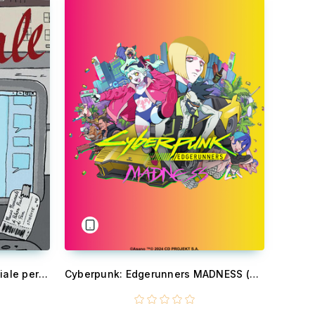
E' tutto Reale - Progetto speciale per la didattica dell’Università di Pisa
Cyberpunk: Edgerunners MADNESS (Capitolo 1)