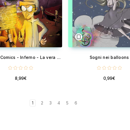
La Divina Comics - Inferno - La vera storia della Divina Commedia a fumetti
Sogni nei balloons
8,99€
0,99€
1
2
3
4
5
6