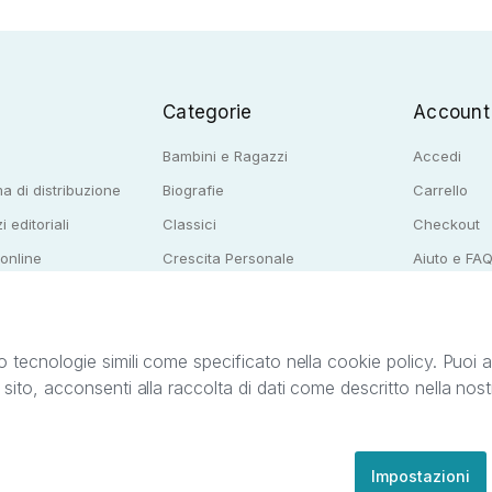
Categorie
Account
Bambini e Ragazzi
Accedi
a di distribuzione
Biografie
Carrello
i editoriali
Classici
Checkout
 online
Crescita Personale
Aiuto e FA
e per librerie
Narrativa
o tecnologie simili come specificato nella cookie policy. Puoi acc
o sito, acconsenti alla raccolta di dati come descritto nella nos
ib S.r.l. C.F. e P.IVA 05338720963. StreetLib S.r.l. è titolare di tutti i diritti di propr
nvita l’utente a prendere visione della privacy policy e delle condizioni relative ai s
Clienti: support@streetlib.com
Impostazioni