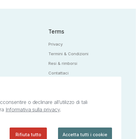
Terms
Privacy
Termini & Condizioni
Resi & rimborsi
Q
Contattaci
onsentire o declinare all’utilizzo di tali
tra
Informativa sulla privacy
.
ietà intellettuale afferenti ai marchi, loghi e
ingoli servizi offerti da StreetLib. Servizio
Rifiuta tutto
Accetta tutti i cookie