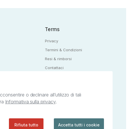
Terms
Privacy
Termini & Condizioni
Resi & rimborsi
Q
Contattaci
onsentire o declinare all’utilizzo di tali
tra
Informativa sulla privacy
.
ietà intellettuale afferenti ai marchi, loghi e
ingoli servizi offerti da StreetLib. Servizio
Rifiuta tutto
Accetta tutti i cookie