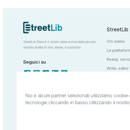
StreetLib
Chi siamo
StreetLib Store è il nostro store online dedicato alla
vendita diretta di libri, ebook, e audiolibri
La piattaform
Ready: serviz
Seguici su
Write: editor
Totem: e-stor
Noi e alcuni partner selezionati utilizziamo cookie 
tecnologie cliccando in basso.
Utilizzando il nostr
Il presente sito web è di proprietà di StreetL
segni distintivi presenti sul sito web. Si i