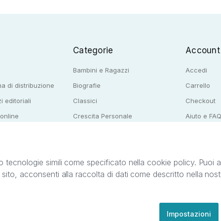
Categorie
Account
Bambini e Ragazzi
Accedi
a di distribuzione
Biografie
Carrello
i editoriali
Classici
Checkout
 online
Crescita Personale
Aiuto e FA
e per librerie
Narrativa
o tecnologie simili come specificato nella cookie policy. Puoi acc
o sito, acconsenti alla raccolta di dati come descritto nella nos
ib S.r.l. C.F. e P.IVA 05338720963. StreetLib S.r.l. è titolare di tutti i diritti di propr
nvita l’utente a prendere visione della privacy policy e delle condizioni relative ai s
Clienti: support@streetlib.com
Impostazioni