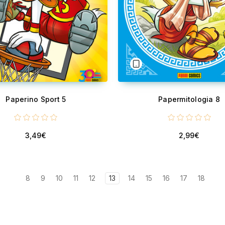
Paperino Sport 5
Papermitologia 8
3,49€
2,99€
8
9
10
11
12
13
14
15
16
17
18