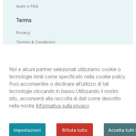
Aiuto e FAQ
Terms
Privacy
Termini & Condizioni
Resi & rimborsi
Contattaci
Noi e alcuni partner selezionati utilizziamo cookie o
tecnologie simili come specificato nella cookie policy.
Il presente sito web è di proprietà di StreetLib S.r.l.
Puoi acconsentire o declinare all’utilizzo di tali
C.F. e P.IVA 05338720963. StreetLib S.r.l. è
tecnologie cliccando in basso.
Utilizzando il nostro
titolare di tutti i diritti di proprietà intellettuale
sito, acconsenti alla raccolta di dati come descritto
afferenti ai marchi, loghi e segni distintivi presenti
nella nostra
Informativa sulla privacy
.
sul sito web. Si invita l’utente a prendere visione
della privacy policy e delle condizioni relative ai
singoli servizi offerti da StreetLib. Servizio Clienti:
support@streetlib.com
Impostazioni
Rifiuta tutto
Accetta tutti