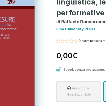
linguistica, le
performative
di
Raffaele Donnarumm
Pisa University Press
(Ancora nessuna re
0,00€
Ebook senza protezione.
Audiobook
Non disponibile