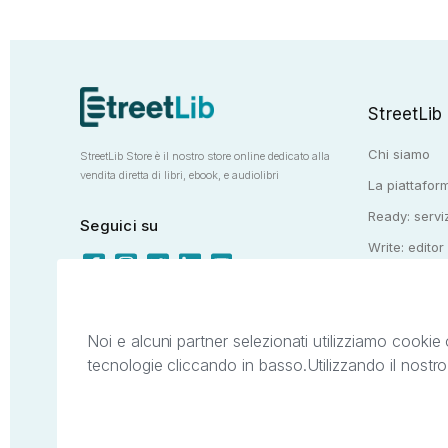
StreetLib
Chi siamo
StreetLib Store è il nostro store online dedicato alla
vendita diretta di libri, ebook, e audiolibri
La piattaform
Ready: serviz
Seguici su
Write: editor
Totem: e-stor
Noi e alcuni partner selezionati utilizziamo cookie 
tecnologie cliccando in basso.
Utilizzando il nostr
Il presente sito web è di proprietà di StreetL
segni distintivi presenti sul sito web. Si i