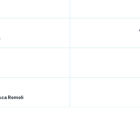
s
sca Romoli