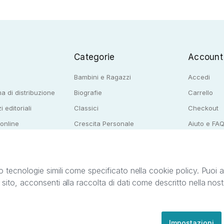
Categorie
Account
Bambini e Ragazzi
Accedi
a di distribuzione
Biografie
Carrello
i editoriali
Classici
Checkout
 online
Crescita Personale
Aiuto e FA
e per librerie
Narrativa
o tecnologie simili come specificato nella cookie policy. Puoi acc
o sito, acconsenti alla raccolta di dati come descritto nella nos
ib S.r.l. C.F. e P.IVA 05338720963. StreetLib S.r.l. è titolare di tutti i diritti di propr
nvita l’utente a prendere visione della privacy policy e delle condizioni relative ai s
Clienti: support@streetlib.com
Impostazioni