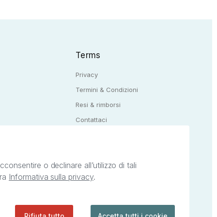
Terms
Privacy
Termini & Condizioni
Resi & rimborsi
Q
Contattaci
onsentire o declinare all’utilizzo di tali
tra
Informativa sulla privacy
.
ietà intellettuale afferenti ai marchi, loghi e
ingoli servizi offerti da StreetLib. Servizio
Rifiuta tutto
Accetta tutti i cookie