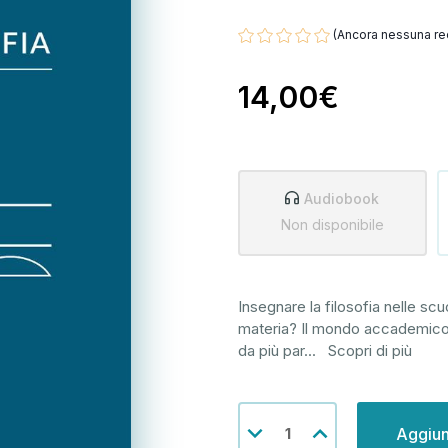
(Ancora nessuna re
14,00€
Audiobook
Non disponibile
Insegnare la filosofia nelle sc
materia? Il mondo accademico it
da più par
...
Scopri di più
Disponibilità
Diminuisci
Aumenta
attuale:
la
la