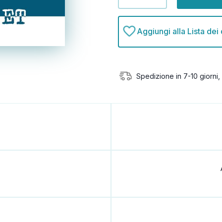
quantità
quantità
di
di
undefined
undefined
Aggiungi alla Lista dei
Spedizione in 7-10 giorni, 