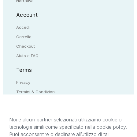
Narrativa
Account
Accedi
Carrello
Checkout
Aiuto e FAQ
Terms
Privacy
Termini & Condizioni
Resi & rimborsi
Contattaci
Noi e alcuni partner selezionati utilizziamo cookie o
tecnologie simili come specificato nella cookie policy.
Il presente sito web è di proprietà di StreetLib S.r.l.
Puoi acconsentire o declinare all’utilizzo di tali