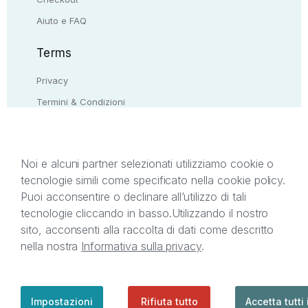
Aiuto e FAQ
Terms
Privacy
Termini & Condizioni
Resi & rimborsi
Contattaci
Noi e alcuni partner selezionati utilizziamo cookie o
tecnologie simili come specificato nella cookie policy.
Il presente sito web è di proprietà di StreetLib S.r.l.
Puoi acconsentire o declinare all’utilizzo di tali
C.F. e P.IVA 05338720963. StreetLib S.r.l. è
tecnologie cliccando in basso.
Utilizzando il nostro
titolare di tutti i diritti di proprietà intellettuale
sito, acconsenti alla raccolta di dati come descritto
afferenti ai marchi, loghi e segni distintivi presenti
nella nostra
Informativa sulla privacy
.
sul sito web. Si invita l’utente a prendere visione
della privacy policy e delle condizioni relative ai
singoli servizi offerti da StreetLib. Servizio Clienti:
support@streetlib.com
Impostazioni
Rifiuta tutto
Accetta tutti