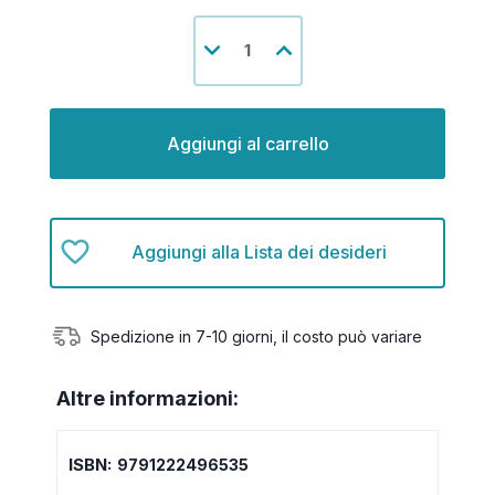
Disponibilità
Diminuisci
Aumenta
attuale:
la
la
quantità
quantità
di
di
undefined
undefined
Aggiungi alla Lista dei desideri
Spedizione in 7-10 giorni, il costo può variare
Altre informazioni:
ISBN:
9791222496535