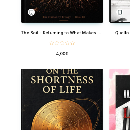
The Soil - Returning to What Makes Us Human
Quello 
4,00€