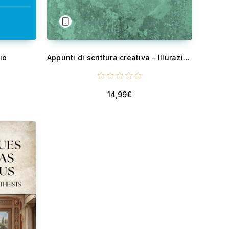
io
Appunti di scrittura creativa - Illurazioni di Styve Kavayirwe
14,99€