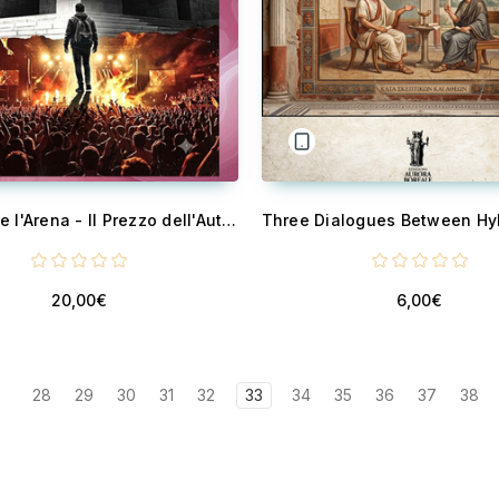
Il Tempio e l'Arena - Il Prezzo dell'Autenticità e la Gabbia del Consenso
20,00€
6,00€
28
29
30
31
32
33
34
35
36
37
38