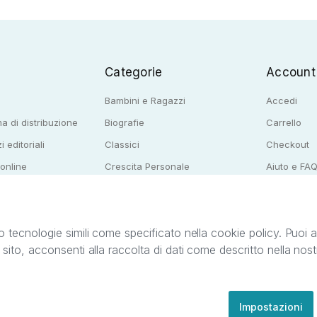
Categorie
Account
Bambini e Ragazzi
Accedi
a di distribuzione
Biografie
Carrello
i editoriali
Classici
Checkout
 online
Crescita Personale
Aiuto e FA
e per librerie
Narrativa
o tecnologie simili come specificato nella cookie policy. Puoi acc
o sito, acconsenti alla raccolta di dati come descritto nella nos
ib S.r.l. C.F. e P.IVA 05338720963. StreetLib S.r.l. è titolare di tutti i diritti di propr
nvita l’utente a prendere visione della privacy policy e delle condizioni relative ai s
Clienti: support@streetlib.com
Impostazioni