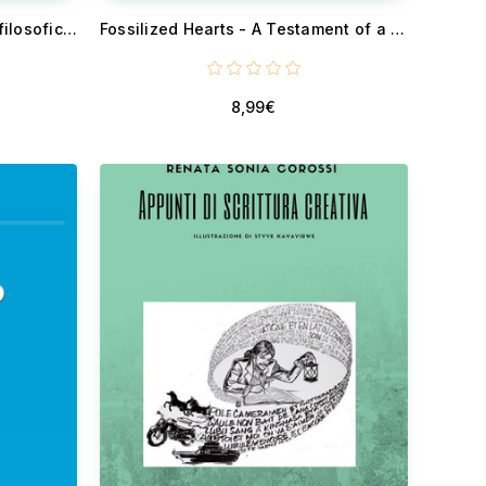
Intorno a Hans Jonas - Temi filosofici e incroci culturali
Fossilized Hearts - A Testament of a Civilization in Emotional Ruins
8,99€