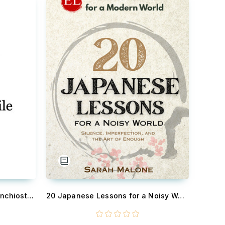
L'Incompatibile - Macchie di inchiostro sui salotti troppo ordinati
20 Japanese Lessons for a Noisy World - Silence, Imperfection, and the Art of Enough