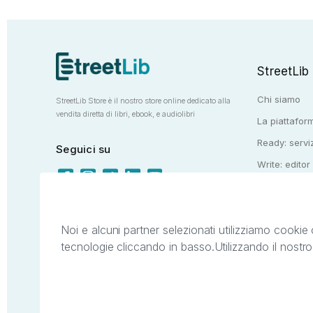
StreetLib
Chi siamo
StreetLib Store è il nostro store online dedicato alla
vendita diretta di libri, ebook, e audiolibri
La piattaform
Ready: serviz
Seguici su
Write: editor
Totem: e-stor
Noi e alcuni partner selezionati utilizziamo cookie 
tecnologie cliccando in basso.
Utilizzando il nostr
Il presente sito web è di proprietà di StreetL
segni distintivi presenti sul sito web. Si i