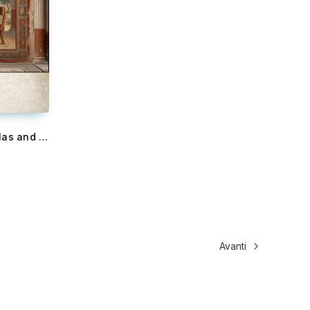
Three Dialogues Between Hylas and Philonous in Opposition to Sceptics and Atheists
Avanti