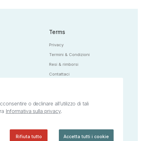
Terms
Privacy
Termini & Condizioni
Resi & rimborsi
Q
Contattaci
onsentire o declinare all’utilizzo di tali
tra
Informativa sulla privacy
.
ietà intellettuale afferenti ai marchi, loghi e
ingoli servizi offerti da StreetLib. Servizio
Rifiuta tutto
Accetta tutti i cookie