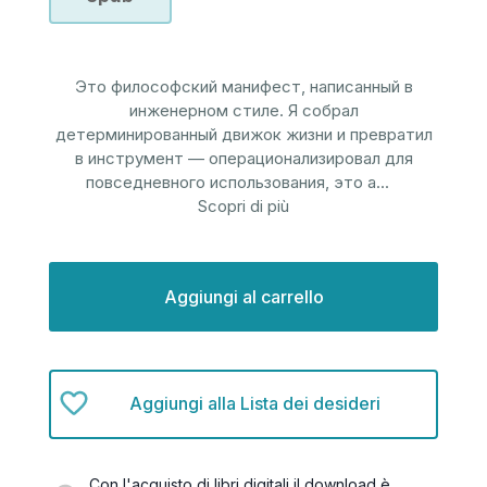
Это философский манифест, написанный в
инженерном стиле. Я собрал
детерминированный движок жизни и превратил
в инструмент — операционализировал для
повседневного использования, это а
...
Scopri di più
Disponibilità
attuale:
Aggiungi alla Lista dei desideri
Con l'acquisto di libri digitali il download è