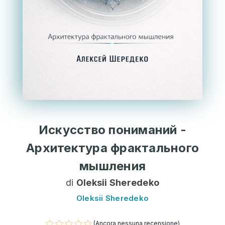
Искусство пониманий -
Архитектура фрактального
мышления
di
Oleksii Sheredeko
Oleksii Sheredeko
(Ancora nessuna recensione)