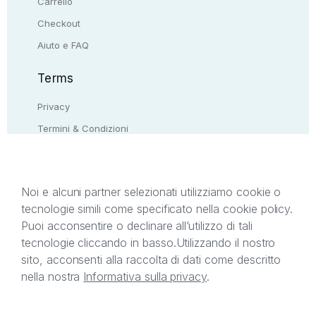
Carrello
Checkout
Aiuto e FAQ
Terms
Privacy
Termini & Condizioni
Resi & rimborsi
Contattaci
Noi e alcuni partner selezionati utilizziamo cookie o
tecnologie simili come specificato nella cookie policy.
Il presente sito web è di proprietà di StreetLib S.r.l.
Puoi acconsentire o declinare all’utilizzo di tali
C.F. e P.IVA 05338720963. StreetLib S.r.l. è
tecnologie cliccando in basso.
Utilizzando il nostro
titolare di tutti i diritti di proprietà intellettuale
sito, acconsenti alla raccolta di dati come descritto
afferenti ai marchi, loghi e segni distintivi presenti
nella nostra
Informativa sulla privacy
.
sul sito web. Si invita l’utente a prendere visione
della privacy policy e delle condizioni relative ai
singoli servizi offerti da StreetLib. Servizio Clienti: