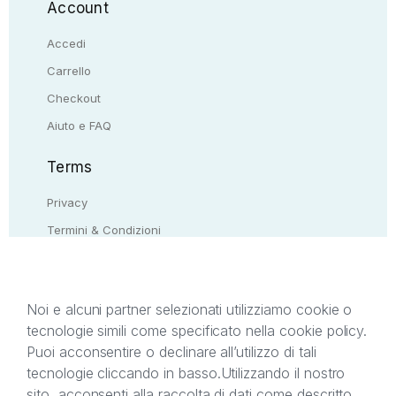
Account
Accedi
Carrello
Checkout
Aiuto e FAQ
Terms
Privacy
Termini & Condizioni
Resi & rimborsi
Contattaci
Noi e alcuni partner selezionati utilizziamo cookie o
tecnologie simili come specificato nella cookie policy.
Il presente sito web è di proprietà di StreetLib S.r.l.
Puoi acconsentire o declinare all’utilizzo di tali
C.F. e P.IVA 05338720963. StreetLib S.r.l. è
tecnologie cliccando in basso.
Utilizzando il nostro
titolare di tutti i diritti di proprietà intellettuale
sito, acconsenti alla raccolta di dati come descritto