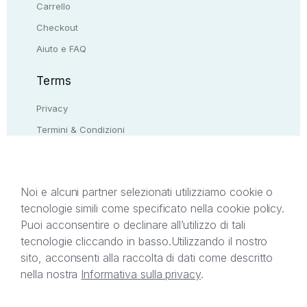
Carrello
Checkout
Aiuto e FAQ
Terms
Privacy
Termini & Condizioni
Resi & rimborsi
Contattaci
Noi e alcuni partner selezionati utilizziamo cookie o
tecnologie simili come specificato nella cookie policy.
Il presente sito web è di proprietà di StreetLib S.r.l.
Puoi acconsentire o declinare all’utilizzo di tali
C.F. e P.IVA 05338720963. StreetLib S.r.l. è
tecnologie cliccando in basso.
Utilizzando il nostro
titolare di tutti i diritti di proprietà intellettuale
sito, acconsenti alla raccolta di dati come descritto
afferenti ai marchi, loghi e segni distintivi presenti
nella nostra
Informativa sulla privacy
.
sul sito web. Si invita l’utente a prendere visione
della privacy policy e delle condizioni relative ai
singoli servizi offerti da StreetLib. Servizio Clienti: