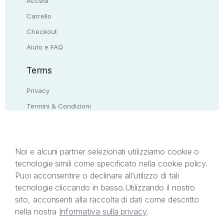
Accedi
Carrello
Checkout
Aiuto e FAQ
Terms
Privacy
Termini & Condizioni
Resi & rimborsi
Contattaci
Noi e alcuni partner selezionati utilizziamo cookie o
tecnologie simili come specificato nella cookie policy.
Il presente sito web è di proprietà di StreetLib S.r.l.
Puoi acconsentire o declinare all’utilizzo di tali
C.F. e P.IVA 05338720963. StreetLib S.r.l. è
tecnologie cliccando in basso.
Utilizzando il nostro
titolare di tutti i diritti di proprietà intellettuale
sito, acconsenti alla raccolta di dati come descritto
afferenti ai marchi, loghi e segni distintivi presenti
nella nostra
Informativa sulla privacy
.
sul sito web. Si invita l’utente a prendere visione
della privacy policy e delle condizioni relative ai