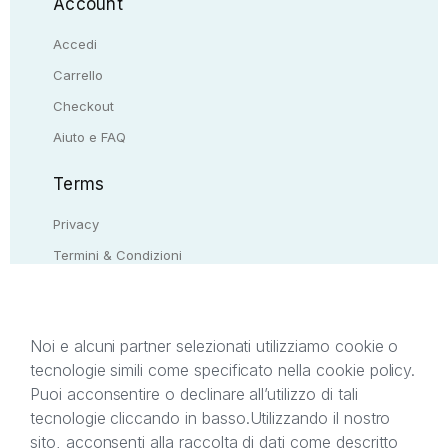
Account
Accedi
Carrello
Checkout
Aiuto e FAQ
Terms
Privacy
Termini & Condizioni
Resi & rimborsi
Contattaci
Noi e alcuni partner selezionati utilizziamo cookie o
tecnologie simili come specificato nella cookie policy.
Il presente sito web è di proprietà di StreetLib S.r.l.
Puoi acconsentire o declinare all’utilizzo di tali
C.F. e P.IVA 05338720963. StreetLib S.r.l. è
tecnologie cliccando in basso.
Utilizzando il nostro
titolare di tutti i diritti di proprietà intellettuale
sito, acconsenti alla raccolta di dati come descritto
afferenti ai marchi, loghi e segni distintivi presenti