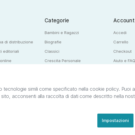
Categorie
Account
Bambini e Ragazzi
Accedi
a di distribuzione
Biografie
Carrello
i editoriali
Classici
Checkout
 online
Crescita Personale
Aiuto e FA
e per librerie
Narrativa
o tecnologie simili come specificato nella cookie policy. Puoi acc
o sito, acconsenti alla raccolta di dati come descritto nella nos
ib S.r.l. C.F. e P.IVA 05338720963. StreetLib S.r.l. è titolare di tutti i diritti di propr
nvita l’utente a prendere visione della privacy policy e delle condizioni relative ai s
Clienti: support@streetlib.com
Impostazioni