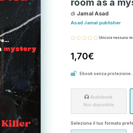
room as a my
di
Jamal Asad
Asad Jamal publisher
(Ancora nessuna re
1,70€
Ebook senza protezione.
Audiobook
Non disponibile
Seleziona il tuo formato prefe