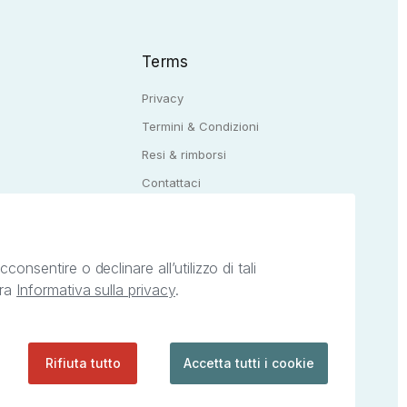
Terms
Privacy
Termini & Condizioni
Resi & rimborsi
Q
Contattaci
onsentire o declinare all’utilizzo di tali
tra
Informativa sulla privacy
.
ietà intellettuale afferenti ai marchi, loghi e
ingoli servizi offerti da StreetLib. Servizio
Rifiuta tutto
Accetta tutti i cookie