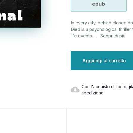
epub
In every city, behind closed 
Died is a psychological thrille
life events.
...
Scopri di più
Disponibilità
attuale:
Con l'acquisto di libri dig
spedizione