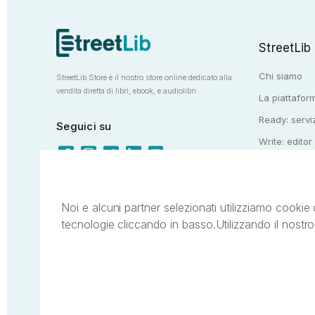
StreetLib
Chi siamo
StreetLib Store è il nostro store online dedicato alla
vendita diretta di libri, ebook, e audiolibri
La piattaform
Ready: serviz
Seguici su
Write: editor
Totem: e-stor
Noi e alcuni partner selezionati utilizziamo cookie 
tecnologie cliccando in basso.
Utilizzando il nostr
Il presente sito web è di proprietà di StreetL
segni distintivi presenti sul sito web. Si i