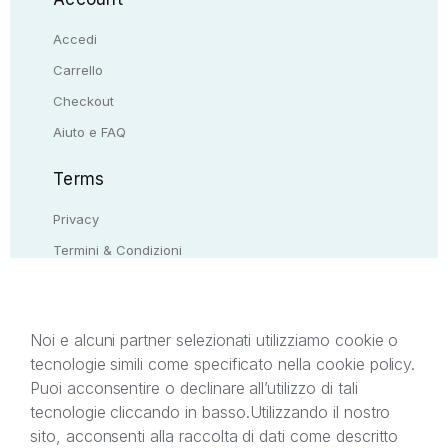
Accedi
Carrello
Checkout
Aiuto e FAQ
Terms
Privacy
Termini & Condizioni
Resi & rimborsi
Contattaci
Noi e alcuni partner selezionati utilizziamo cookie o
tecnologie simili come specificato nella cookie policy.
Il presente sito web è di proprietà di StreetLib S.r.l.
Puoi acconsentire o declinare all’utilizzo di tali
C.F. e P.IVA 05338720963. StreetLib S.r.l. è
tecnologie cliccando in basso.
Utilizzando il nostro
titolare di tutti i diritti di proprietà intellettuale
sito, acconsenti alla raccolta di dati come descritto
afferenti ai marchi, loghi e segni distintivi presenti