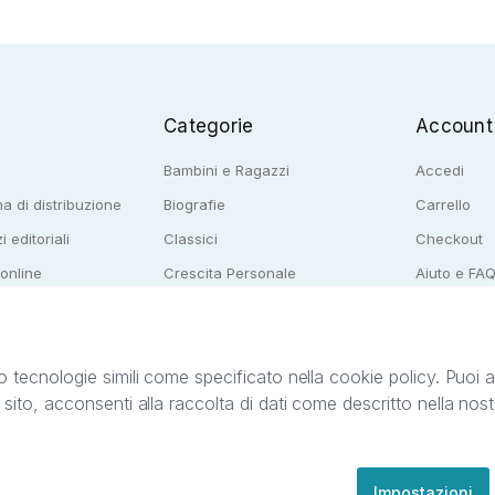
Categorie
Account
Bambini e Ragazzi
Accedi
a di distribuzione
Biografie
Carrello
i editoriali
Classici
Checkout
 online
Crescita Personale
Aiuto e FA
e per librerie
Narrativa
o tecnologie simili come specificato nella cookie policy. Puoi acc
o sito, acconsenti alla raccolta di dati come descritto nella nos
ib S.r.l. C.F. e P.IVA 05338720963. StreetLib S.r.l. è titolare di tutti i diritti di propr
nvita l’utente a prendere visione della privacy policy e delle condizioni relative ai s
Clienti: support@streetlib.com
Impostazioni