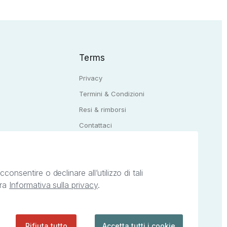
Terms
Privacy
Termini & Condizioni
Resi & rimborsi
Q
Contattaci
onsentire o declinare all’utilizzo di tali
tra
Informativa sulla privacy
.
ietà intellettuale afferenti ai marchi, loghi e
ingoli servizi offerti da StreetLib. Servizio
Rifiuta tutto
Accetta tutti i cookie