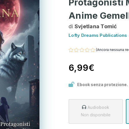
Protagonisti
Anime Gemell
di
Svjetlana Tomić
Lofty Dreams Publications
(Ancora nessuna re
6,99€
Ebook senza protezione.
Audiobook
Non disponibile