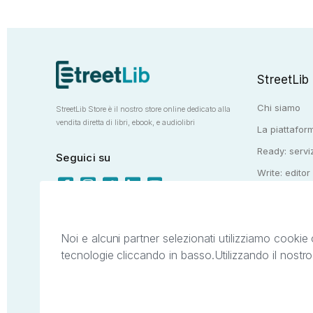
StreetLib
Chi siamo
StreetLib Store è il nostro store online dedicato alla
vendita diretta di libri, ebook, e audiolibri
La piattaform
Ready: serviz
Seguici su
Write: editor
Totem: e-stor
Noi e alcuni partner selezionati utilizziamo cookie 
tecnologie cliccando in basso.
Utilizzando il nostr
Il presente sito web è di proprietà di StreetL
segni distintivi presenti sul sito web. Si i