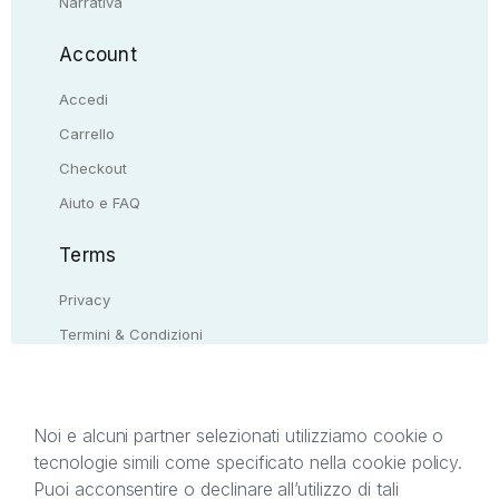
Narrativa
Account
Accedi
Carrello
Checkout
Aiuto e FAQ
Terms
Privacy
Termini & Condizioni
Resi & rimborsi
Contattaci
Noi e alcuni partner selezionati utilizziamo cookie o
tecnologie simili come specificato nella cookie policy.
Il presente sito web è di proprietà di StreetLib S.r.l.
Puoi acconsentire o declinare all’utilizzo di tali