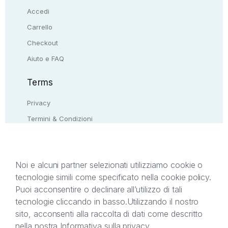
Accedi
Carrello
Checkout
Aiuto e FAQ
Terms
Privacy
Termini & Condizioni
Resi & rimborsi
Contattaci
Noi e alcuni partner selezionati utilizziamo cookie o
tecnologie simili come specificato nella cookie policy.
Il presente sito web è di proprietà di StreetLib S.r.l.
Puoi acconsentire o declinare all’utilizzo di tali
C.F. e P.IVA 05338720963. StreetLib S.r.l. è
tecnologie cliccando in basso.
Utilizzando il nostro
titolare di tutti i diritti di proprietà intellettuale
sito, acconsenti alla raccolta di dati come descritto
afferenti ai marchi, loghi e segni distintivi presenti
nella nostra
Informativa sulla privacy
.
sul sito web. Si invita l’utente a prendere visione