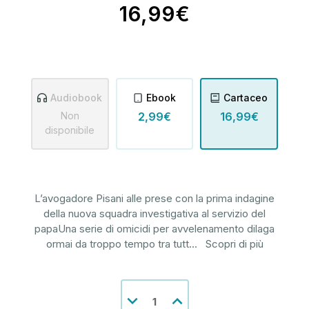
16,99€
Audiobook
Ebook
Cartaceo
Non
2,99€
16,99€
disponibile
L’avogadore Pisani alle prese con la prima indagine
della nuova squadra investigativa al servizio del
papaUna serie di omicidi per avvelenamento dilaga
ormai da troppo tempo tra tutt
...
Scopri di più
Disponibilità
Diminuisci
Aumenta
attuale:
la
la