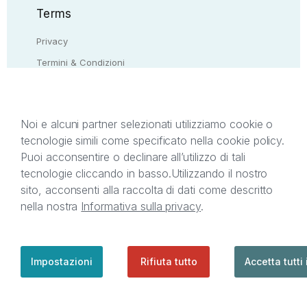
Terms
Privacy
Termini & Condizioni
Resi & rimborsi
Contattaci
Noi e alcuni partner selezionati utilizziamo cookie o
tecnologie simili come specificato nella cookie policy.
Il presente sito web è di proprietà di StreetLib S.r.l.
Puoi acconsentire o declinare all’utilizzo di tali
C.F. e P.IVA 05338720963. StreetLib S.r.l. è
tecnologie cliccando in basso.
Utilizzando il nostro
titolare di tutti i diritti di proprietà intellettuale
sito, acconsenti alla raccolta di dati come descritto
afferenti ai marchi, loghi e segni distintivi presenti
nella nostra
Informativa sulla privacy
.
sul sito web. Si invita l’utente a prendere visione
della privacy policy e delle condizioni relative ai
singoli servizi offerti da StreetLib. Servizio Clienti:
support@streetlib.com
Impostazioni
Rifiuta tutto
Accetta tutti