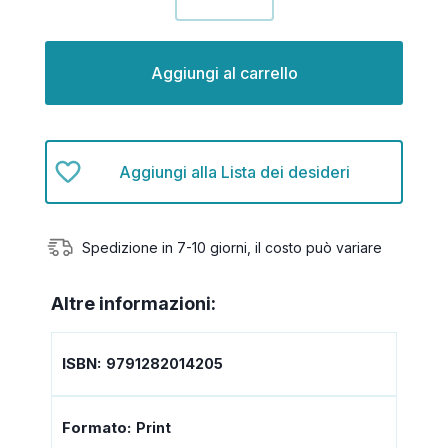
quantità
quantità
di
di
undefined
undefined
Aggiungi alla Lista dei desideri
Spedizione in 7-10 giorni, il costo può variare
Altre informazioni:
ISBN:
9791282014205
Formato:
Print