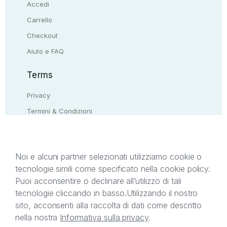
Accedi
Carrello
Checkout
Aiuto e FAQ
Terms
Privacy
Termini & Condizioni
Resi & rimborsi
Contattaci
Noi e alcuni partner selezionati utilizziamo cookie o
tecnologie simili come specificato nella cookie policy.
Il presente sito web è di proprietà di StreetLib S.r.l.
Puoi acconsentire o declinare all’utilizzo di tali
C.F. e P.IVA 05338720963. StreetLib S.r.l. è
tecnologie cliccando in basso.
Utilizzando il nostro
titolare di tutti i diritti di proprietà intellettuale
sito, acconsenti alla raccolta di dati come descritto
afferenti ai marchi, loghi e segni distintivi presenti
nella nostra
Informativa sulla privacy
.
sul sito web. Si invita l’utente a prendere visione