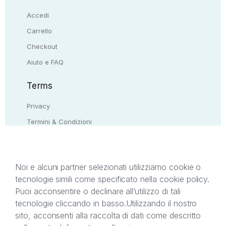
Accedi
Carrello
Checkout
Aiuto e FAQ
Terms
Privacy
Termini & Condizioni
Resi & rimborsi
Contattaci
Noi e alcuni partner selezionati utilizziamo cookie o
tecnologie simili come specificato nella cookie policy.
Il presente sito web è di proprietà di StreetLib S.r.l.
Puoi acconsentire o declinare all’utilizzo di tali
C.F. e P.IVA 05338720963. StreetLib S.r.l. è
tecnologie cliccando in basso.
Utilizzando il nostro
titolare di tutti i diritti di proprietà intellettuale
sito, acconsenti alla raccolta di dati come descritto
afferenti ai marchi, loghi e segni distintivi presenti