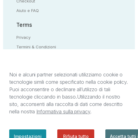
Checkout
Aiuto e FAQ
Terms
Privacy
Termini & Condizioni
Resi & rimborsi
Contattaci
Noi e alcuni partner selezionati utilizziamo cookie o
tecnologie simili come specificato nella cookie policy.
Il presente sito web è di proprietà di StreetLib S.r.l.
Puoi acconsentire o declinare all’utilizzo di tali
C.F. e P.IVA 05338720963. StreetLib S.r.l. è
tecnologie cliccando in basso.
Utilizzando il nostro
titolare di tutti i diritti di proprietà intellettuale
sito, acconsenti alla raccolta di dati come descritto
afferenti ai marchi, loghi e segni distintivi presenti
nella nostra
Informativa sulla privacy
.
sul sito web. Si invita l’utente a prendere visione
della privacy policy e delle condizioni relative ai
singoli servizi offerti da StreetLib. Servizio Clienti:
support@streetlib.com
Impostazioni
Rifiuta tutto
Accetta tutti