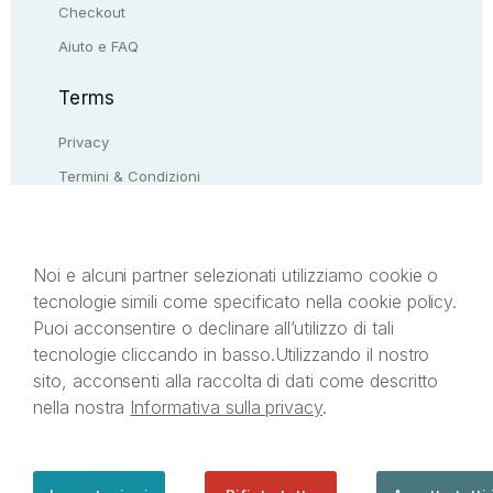
Checkout
Aiuto e FAQ
Terms
Privacy
Termini & Condizioni
Resi & rimborsi
Contattaci
Noi e alcuni partner selezionati utilizziamo cookie o
tecnologie simili come specificato nella cookie policy.
Il presente sito web è di proprietà di StreetLib S.r.l.
Puoi acconsentire o declinare all’utilizzo di tali
C.F. e P.IVA 05338720963. StreetLib S.r.l. è
tecnologie cliccando in basso.
Utilizzando il nostro
titolare di tutti i diritti di proprietà intellettuale
sito, acconsenti alla raccolta di dati come descritto
afferenti ai marchi, loghi e segni distintivi presenti
nella nostra
Informativa sulla privacy
.
sul sito web. Si invita l’utente a prendere visione
della privacy policy e delle condizioni relative ai
singoli servizi offerti da StreetLib. Servizio Clienti:
support@streetlib.com