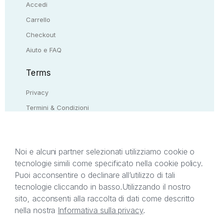
Accedi
Carrello
Checkout
Aiuto e FAQ
Terms
Privacy
Termini & Condizioni
Resi & rimborsi
Contattaci
Noi e alcuni partner selezionati utilizziamo cookie o
tecnologie simili come specificato nella cookie policy.
Il presente sito web è di proprietà di StreetLib S.r.l.
Puoi acconsentire o declinare all’utilizzo di tali
C.F. e P.IVA 05338720963. StreetLib S.r.l. è
tecnologie cliccando in basso.
Utilizzando il nostro
titolare di tutti i diritti di proprietà intellettuale
sito, acconsenti alla raccolta di dati come descritto
afferenti ai marchi, loghi e segni distintivi presenti
nella nostra
Informativa sulla privacy
.
sul sito web. Si invita l’utente a prendere visione