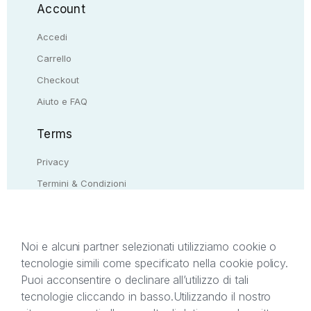
Account
Accedi
Carrello
Checkout
Aiuto e FAQ
Terms
Privacy
Termini & Condizioni
Resi & rimborsi
Contattaci
Noi e alcuni partner selezionati utilizziamo cookie o
tecnologie simili come specificato nella cookie policy.
Il presente sito web è di proprietà di StreetLib S.r.l.
Puoi acconsentire o declinare all’utilizzo di tali
C.F. e P.IVA 05338720963. StreetLib S.r.l. è
tecnologie cliccando in basso.
Utilizzando il nostro
titolare di tutti i diritti di proprietà intellettuale