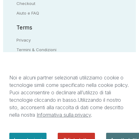
Checkout
Aiuto e FAQ
Terms
Privacy
Termini & Condizioni
Resi & rimborsi
Contattaci
Noi e alcuni partner selezionati utilizziamo cookie o
tecnologie simili come specificato nella cookie policy.
Il presente sito web è di proprietà di StreetLib S.r.l.
Puoi acconsentire o declinare all’utilizzo di tali
C.F. e P.IVA 05338720963. StreetLib S.r.l. è
tecnologie cliccando in basso.
Utilizzando il nostro
titolare di tutti i diritti di proprietà intellettuale
sito, acconsenti alla raccolta di dati come descritto
afferenti ai marchi, loghi e segni distintivi presenti
nella nostra
Informativa sulla privacy
.
sul sito web. Si invita l’utente a prendere visione
della privacy policy e delle condizioni relative ai
singoli servizi offerti da StreetLib. Servizio Clienti:
support@streetlib.com