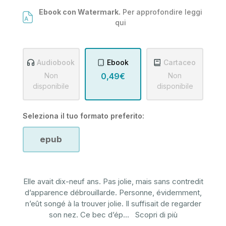
Ebook con Watermark.
Per approfondire leggi
qui
Audiobook
Ebook
Cartaceo
Non
0,49€
Non
disponibile
disponibile
Seleziona il tuo formato preferito:
epub
Elle avait dix-neuf ans. Pas jolie, mais sans contredit
d’apparence débrouillarde. Personne, évidemment,
n’eût songé à la trouver jolie. Il suffisait de regarder
son nez. Ce bec d’ép
...
Scopri di più